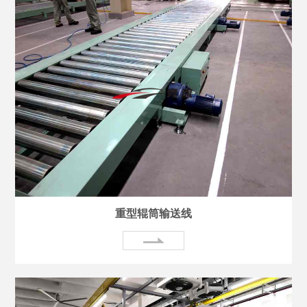
重型辊筒输送线