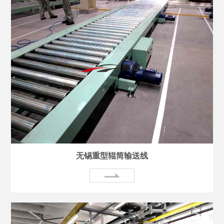
无锡重型辊筒输送线