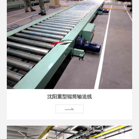
沈阳重型辊筒输送线