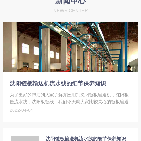
新闻中心
NEWS CENTER
沈阳链板输送机流水线的细节保养知识
为了更好的帮助到大家了解并应用到沈阳链板输送机，沈阳板
链流水线，沈阳板链线，我们今天就大家比较关心的链板输送
机，我们今天就大家比较关心的沈阳链板输送机，沈阳板链流
2022-04-04
水线，沈阳板链线细节保养知识，下面我们...
沈阳链板输送机流水线的细节保养知识